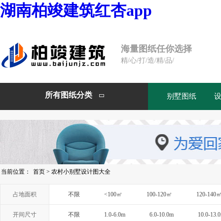
湖南柏竣建筑红杏app
海量图纸任你选择
精/心/打/造/精/品/
所有图纸分类
别墅图纸

当前位置：
首页
>
农村小别墅设计图大全
占地面积
不限
<100㎡
100-120㎡
120-140
开间尺寸
不限
1.0-6.0m
6.0-10.0m
10.0-13.