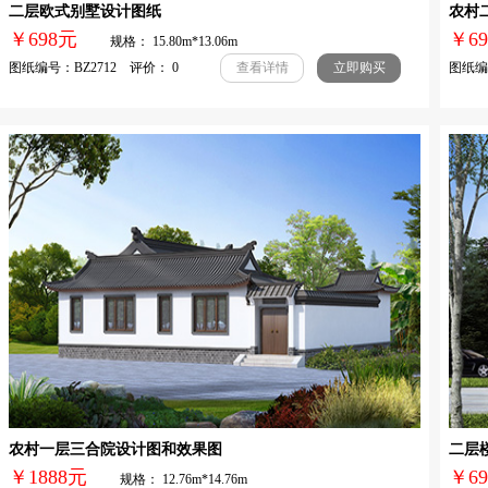
二层欧式别墅设计图纸
农村
￥698元
￥
规格： 15.80m*13.06m
图纸编号：BZ2712 评价： 0
图纸编号
查看详情
立即购买
农村一层三合院设计图和效果图
二层
￥1888元
￥
规格： 12.76m*14.76m