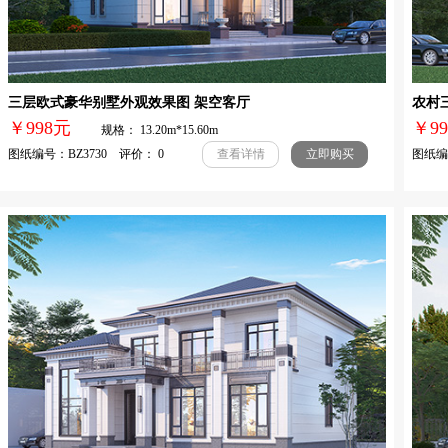
三层欧式豪华别墅外观效果图 架空客厅
农村
￥998元
￥
规格： 13.20m*15.60m
图纸编号：BZ3730 评价： 0
图纸编号
查看详情
立即购买