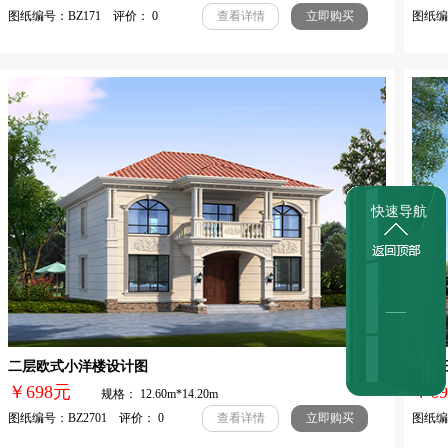
图纸编号：BZ171 评价： 0
图纸编号
查看详情
立即购买
快速导航
二层欧式小洋楼设计图
农村
￥698元
￥
规格： 12.60m*14.20m
图纸编号：BZ2701 评价： 0
图纸编号
查看详情
立即购买