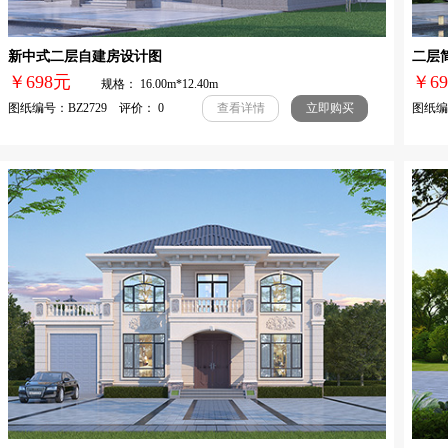
新中式二层自建房设计图
二层
￥698元
￥
规格： 16.00m*12.40m
图纸编号：BZ2729 评价： 0
图纸编号
查看详情
立即购买