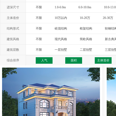
进深尺寸
不限
1.0-6.0m
6.0-10.0m
10.0-13.
主体造价
不限
10万以内
10-20万
20-30万
结构形式
不限
砖混结构
框架结构
轻钢结
建筑风格
不限
现代风格
简欧风格
新古典
西班牙风格
地中海风格
托斯卡纳
建筑层数
不限
一层别墅
二层别墅
三层别
综合排序
人气
面积
主体造价