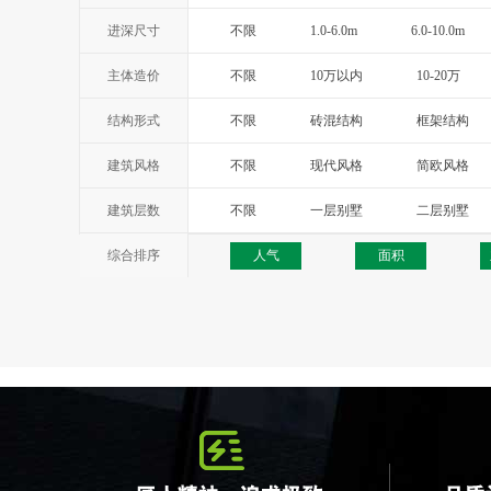
进深尺寸
不限
1.0-6.0m
6.0-10.0m
主体造价
不限
10万以内
10-20万
结构形式
不限
砖混结构
框架结构
建筑风格
不限
现代风格
简欧风格
西班牙风格
地中海风格
托
建筑层数
不限
一层别墅
二层别墅
综合排序
人气
面积