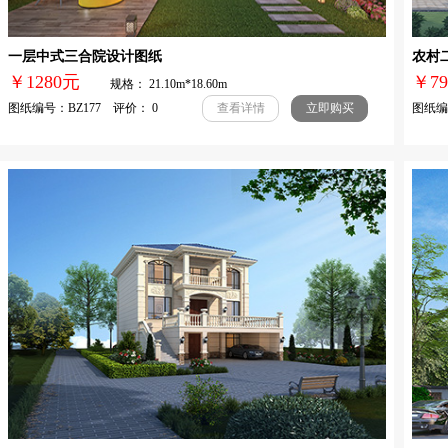
一层中式三合院设计图纸
农村
￥1280元
￥
规格： 21.10m*18.60m
图纸编号：BZ177 评价： 0
图纸编号
查看详情
立即购买