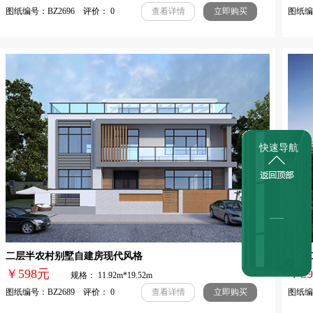
图纸编号：BZ2696 评价： 0
图纸编号
查看详情
立即购买
快速导航
二层半农村别墅自建房现代风格
乡村
￥598元
￥
规格： 11.92m*19.52m
图纸编号：BZ2689 评价： 0
图纸编号
查看详情
立即购买