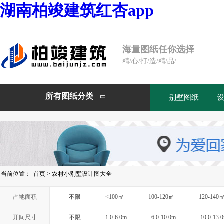
湖南柏竣建筑红杏app
海量图纸任你选择
精/心/打/造/精/品/
所有图纸分类
别墅图纸

当前位置：
首页
>
农村小别墅设计图大全
占地面积
不限
<100㎡
100-120㎡
120-140
开间尺寸
不限
1.0-6.0m
6.0-10.0m
10.0-13.