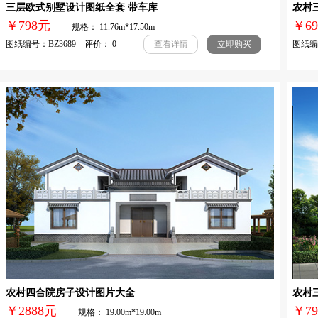
三层欧式别墅设计图纸全套 带车库
农村
￥798元
￥
规格： 11.76m*17.50m
图纸编号：BZ3689 评价： 0
图纸编号
查看详情
立即购买
农村四合院房子设计图片大全
农村
￥2888元
￥
规格： 19.00m*19.00m