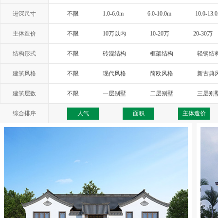
进深尺寸
不限
1.0-6.0m
6.0-10.0m
10.0-13.
主体造价
不限
10万以内
10-20万
20-30万
结构形式
不限
砖混结构
框架结构
轻钢结
建筑风格
不限
现代风格
简欧风格
新古典
西班牙风格
地中海风格
托斯卡纳
建筑层数
不限
一层别墅
二层别墅
三层别
综合排序
人气
面积
主体造价