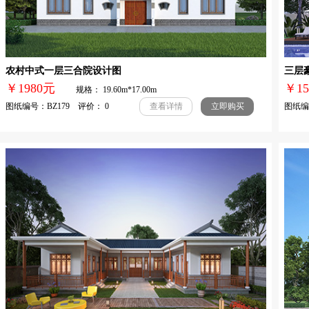
农村中式一层三合院设计图
三层
￥1980元
￥1
规格： 19.60m*17.00m
图纸编号：BZ179 评价： 0
图纸编号
查看详情
立即购买