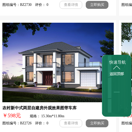
图纸编号：BZ2730 评价： 0
图纸编号
查看详情
立即购买
快速导航
农村新中式两层自建房外观效果图带车库
新中
￥598元
￥1
规格： 15.30m*11.80m
图纸编号：BZ2726 评价： 0
图纸编号
查看详情
立即购买