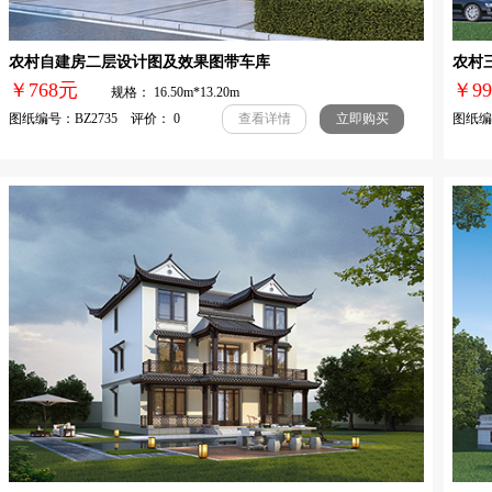
农村自建房二层设计图及效果图带车库
农村
￥768元
￥
规格： 16.50m*13.20m
图纸编号：BZ2735 评价： 0
图纸编号
查看详情
立即购买