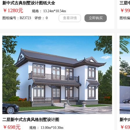
新中式古典别墅设计图纸大全
三层
￥1280元
￥
规格： 13.24m*10.54m
图纸编号：BZ3723 评价： 0
图纸编号
查看详情
立即购买
二层新中式古典风格别墅设计图
新中
￥698元
￥
规格： 13.00m*10.30m