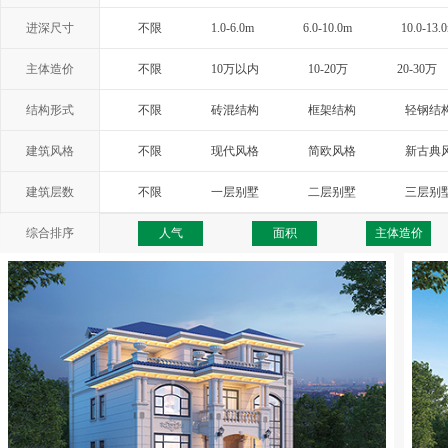
进深尺寸
不限
1.0-6.0m
6.0-10.0m
10.0-13.
主体造价
不限
10万以内
10-20万
20-30万
结构形式
不限
砖混结构
框架结构
轻钢结
建筑风格
不限
现代风格
简欧风格
新古典
西班牙风格
地中海风格
托斯卡纳
建筑层数
不限
一层别墅
二层别墅
三层别
综合排序
人气
面积
主体造价