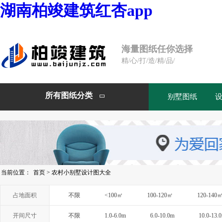
湖南柏竣建筑红杏app
海量图纸任你选择
精/心/打/造/精/品/
所有图纸分类
别墅图纸

当前位置：
首页
>
农村小别墅设计图大全
占地面积
不限
<100㎡
100-120㎡
120-140
开间尺寸
不限
1.0-6.0m
6.0-10.0m
10.0-13.