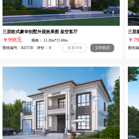
三层欧式豪华别墅外观效果图 架空客厅
三层
￥998元
￥
规格： 13.20m*15.60m
图纸编号：BZ3730 评价： 0
图纸编号
查看详情
立即购买